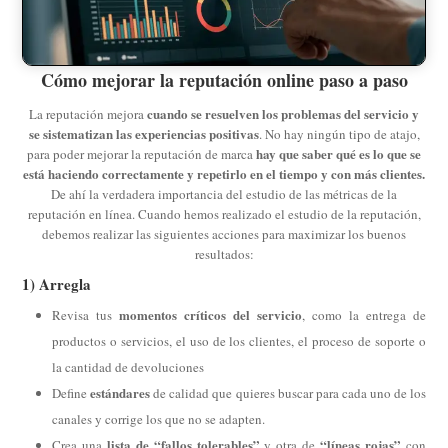
Cómo mejorar la reputación online paso a paso
cuando se resuelven los problemas del servicio y
La reputación mejora
se sistematizan las experiencias positivas
. No hay ningún tipo de atajo,
hay que saber qué es lo que se
para poder mejorar la reputación de marca
está haciendo correctamente y repetirlo en el tiempo y con más clientes.
De ahí la verdadera importancia del estudio de las métricas de la
reputación en línea. Cuando hemos realizado el estudio de la reputación,
debemos realizar las siguientes acciones para maximizar los buenos
resultados:
1) Arregla
momentos críticos del servicio
Revisa tus
, como la entrega de
productos o servicios, el uso de los clientes, el proceso de soporte o
la cantidad de devoluciones
estándares
Define
de calidad que quieres buscar para cada uno de los
canales y corrige los que no se adapten.
lista de “fallos tolerables”
“líneas rojas”
Crea una
y otra de
con