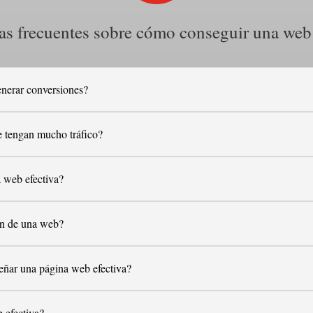
as frecuentes sobre cómo conseguir una web 
enerar conversiones?
e tengan mucho tráfico?
a web efectiva?
ón de una web?
señar una página web efectiva?
 efectiva?