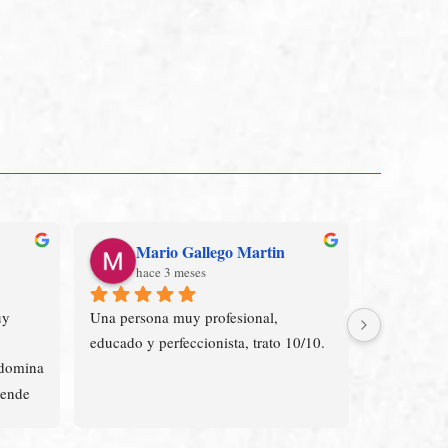
Mario Gallego Martin
Se
hace 3 meses
el a
y 
Una persona muy profesional, 
muy rápido
educado y perfeccionista, trato 10/10.
siempre los
domina 
prevista
ende 
ier 