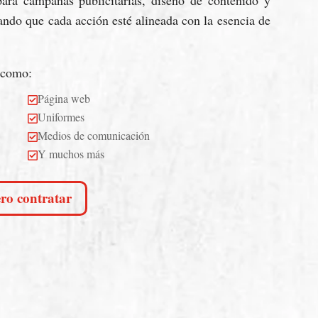
ando que cada acción esté alineada con la esencia de
 como:
Página web

Uniformes

Medios de comunicación

Y muchos más

ro contratar