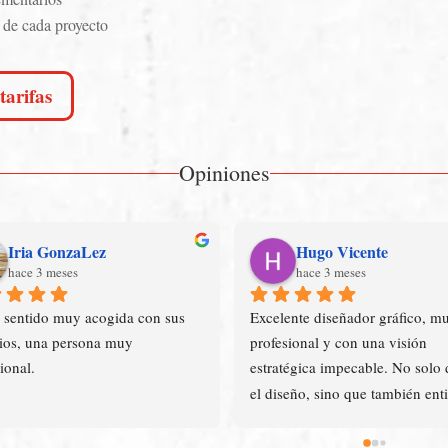
 de cada proyecto
tarifas
Opiniones
Iria GonzaLez
Hugo Vicente
hace 3 meses
hace 3 meses
 sentido muy acogida con sus 
Excelente diseñador gráfico, mu
ios, una persona muy 
profesional y con una visión 
ional.
estratégica impecable. No solo 
el diseño, sino que también enti
perfectamente cómo aplicar la 
publicidad para potenciar cualqu