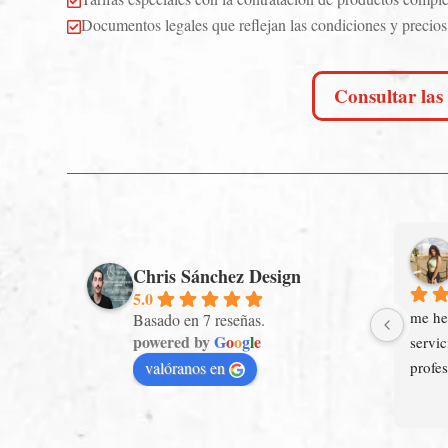

Documentos legales que reflejan las condiciones y precios

Consultar las 
Chris Sánchez Design
5.0
me he
Basado en 7 reseñas.
powered by
G
o
o
g
l
e
servic
valóranos en
profes