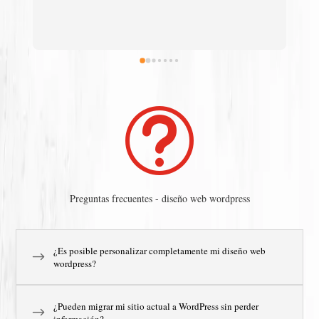
el
có
ma
pr
t
Preguntas frecuentes - diseño web wordpress
¿Es posible personalizar completamente mi diseño web
wordpress?
¿Pueden migrar mi sitio actual a WordPress sin perder