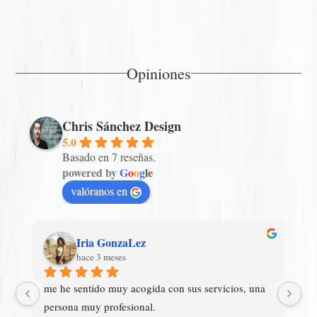
Opiniones
Chris Sánchez Design
5.0
Basado en 7 reseñas.
powered by
G
o
o
g
l
e
valóranos en
Iria GonzaLez
hace 3 meses
me he sentido muy acogida con sus servicios, una 
Ex
persona muy profesional.
un