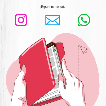
¡Espero tu mensaje!


