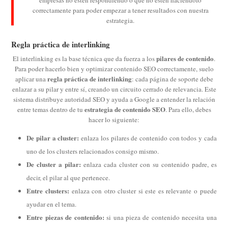
empresas no estén respondiendo o que no estén haciéndolo
correctamente para poder empezar a tener resultados con nuestra
estrategia.
Regla práctica de interlinking
pilares de contenido
El interlinking es la base técnica que da fuerza a los
.
Para poder hacerlo bien y optimizar contenido SEO correctamente, suelo
regla práctica de interlinking
aplicar una
: cada página de soporte debe
enlazar a su pilar y entre sí, creando un circuito cerrado de relevancia. Este
sistema distribuye autoridad SEO y ayuda a Google a entender la relación
estrategia de contenido SEO
entre temas dentro de tu
. Para ello, debes
hacer lo siguiente:
De pilar a cluster:
enlaza los pilares de contenido con todos y cada
uno de los clusters relacionados consigo mismo.
De cluster a pilar:
enlaza cada cluster con su contenido padre, es
decir, el pilar al que pertenece.
Entre clusters:
enlaza con otro cluster si este es relevante o puede
ayudar en el tema.
Entre piezas de contenido:
si una pieza de contenido necesita una