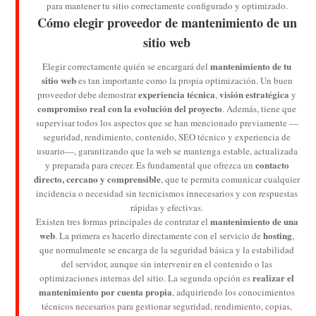
para mantener tu sitio correctamente configurado y optimizado.
Cómo elegir proveedor de mantenimiento de un
sitio web
mantenimiento de tu
Elegir correctamente quién se encargará del
sitio web
es tan importante como la propia optimización. Un buen
experiencia técnica
visión estratégica
proveedor debe demostrar
,
y
compromiso real con la evolución del proyecto
. Además, tiene que
supervisar todos los aspectos que se han mencionado previamente —
seguridad, rendimiento, contenido, SEO técnico y experiencia de
usuario—, garantizando que la web se mantenga estable, actualizada
contacto
y preparada para crecer. Es fundamental que ofrezca un
directo, cercano y comprensible
, que te permita comunicar cualquier
incidencia o necesidad sin tecnicismos innecesarios y con respuestas
rápidas y efectivas.
mantenimiento de una
Existen tres formas principales de contratar el
web
hosting
. La primera es hacerlo directamente con el servicio de
,
que normalmente se encarga de la seguridad básica y la estabilidad
del servidor, aunque sin intervenir en el contenido o las
realizar el
optimizaciones internas del sitio. La segunda opción es
mantenimiento por cuenta propia
, adquiriendo los conocimientos
técnicos necesarios para gestionar seguridad, rendimiento, copias,