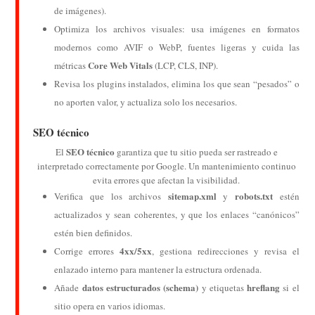
de imágenes).
Optimiza los archivos visuales: usa imágenes en formatos
modernos como AVIF o WebP, fuentes ligeras y cuida las
Core Web Vitals
métricas
(LCP, CLS, INP).
Revisa los plugins instalados, elimina los que sean “pesados” o
no aporten valor, y actualiza solo los necesarios.
SEO técnico
SEO técnico
El
garantiza que tu sitio pueda ser rastreado e
interpretado correctamente por Google. Un mantenimiento continuo
evita errores que afectan la visibilidad.
sitemap.xml
robots.txt
Verifica que los archivos
y
estén
actualizados y sean coherentes, y que los enlaces “canónicos”
estén bien definidos.
4xx/5xx
Corrige errores
, gestiona redirecciones y revisa el
enlazado interno para mantener la estructura ordenada.
datos estructurados (schema)
hreflang
Añade
y etiquetas
si el
sitio opera en varios idiomas.