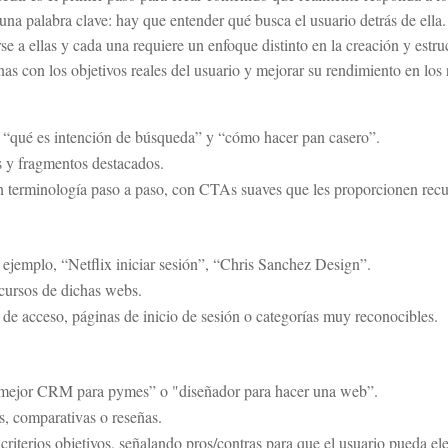
 una palabra clave: hay que entender qué busca el usuario detrás de ella.
se a ellas y cada una requiere un enfoque distinto en la creación y estru
inas con los objetivos reales del usuario y mejorar su rendimiento en los
, “qué es intención de búsqueda” y “cómo hacer pan casero”.
s y fragmentos destacados.
n terminología paso a paso, con CTAs suaves que les proporcionen recu
ejemplo, “Netflix iniciar sesión”, “Chris Sanchez Design”.
cursos de dichas webs.
 de acceso, páginas de inicio de sesión o categorías muy reconocibles.
“mejor CRM para pymes” o "diseñador para hacer una web”.
s, comparativas o reseñas.
riterios objetivos, señalando pros/contras para que el usuario pueda ele