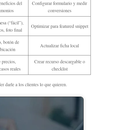
neficios del
Configurar formulario y medir
timonios
conversiones
sa (“fácil”),
Optimizar para featured snippet
, foto final
o, botón de
Actualizar ficha local
ubicación
 precios,
Crear recurso descargable o
casos reales
checklist
r darle a los clientes lo que quieren.