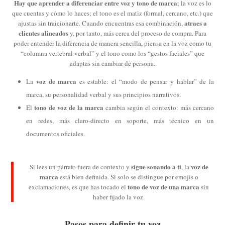
Hay que aprender a diferenciar entre voz y tono de marca
; la voz es lo
que cuentas y cómo lo haces; el tono es el matiz (formal, cercano, etc.) que
atraes a
ajustas sin traicionarte. Cuando encuentras esa combinación,
clientes alineados
y, por tanto, más cerca del proceso de compra. Para
poder entender la diferencia de manera sencilla, piensa en la voz como tu
“columna vertebral verbal” y el tono como los “gestos faciales” que
adaptas sin cambiar de persona.
voz de marca
La
es estable: el “modo de pensar y hablar” de la
marca, su personalidad verbal y sus principios narrativos.
tono de voz de la marca
El
cambia según el contexto: más cercano
en redes, más claro-directo en soporte, más técnico en un
documentos oficiales.
sigue sonando a ti
voz de
Si lees un párrafo fuera de contexto y
, la
marca
está bien definida. Si solo se distingue por emojis o
tono de voz de una marca
exclamaciones, es que has tocado el
sin
haber fijado la voz.
Pasos para definir tu voz