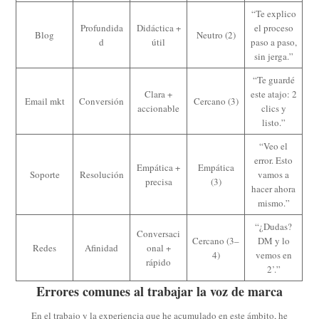
“Te explico
Profundida
Didáctica +
el proceso
Blog
Neutro (2)
d
útil
paso a paso,
sin jerga.”
“Te guardé
Clara +
este atajo: 2
Email mkt
Conversión
Cercano (3)
accionable
clics y
listo.”
“Veo el
error. Esto
Empática +
Empática
Soporte
Resolución
vamos a
precisa
(3)
hacer ahora
mismo.”
“¿Dudas?
Conversaci
Cercano (3–
DM y lo
Redes
Afinidad
onal +
4)
vemos en
rápido
2’.”
Errores comunes al trabajar la
voz de marca
En el trabajo y la experiencia que he acumulado en este ámbito, he