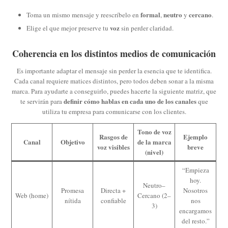
formal
neutro
cercano
Toma un mismo mensaje y reescríbelo en
,
y
.
voz
Elige el que mejor preserve tu
sin perder claridad.
Coherencia en los distintos medios de comunicación
Es importante adaptar el mensaje sin perder la esencia que te identifica.
Cada canal requiere matices distintos, pero todos deben sonar a la misma
marca. Para ayudarte a conseguirlo, puedes hacerte la siguiente matriz, que
definir cómo hablas en cada uno de los canales
te servirán para
que
utiliza tu empresa para comunicarse con los clientes.
Tono de voz
Rasgos de
Ejemplo
Canal
Objetivo
de la marca
voz visibles
breve
(nivel)
“Empieza
hoy.
Neutro–
Promesa
Directa +
Nosotros
Web (home)
Cercano (2–
nítida
confiable
nos
3)
encargamos
del resto.”