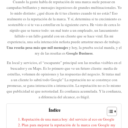
Cuando la gente habla de reputación de una marca suele pensar en
campañas brillantes y mensajes ingeniosos de grandes multinacionales. Yo
lo mido distinto: ¿qué dicen de ti tus clientes cuando tú no estás? Eso
realmente es la reputación de la marca. Y sí, determina si tu crecimiento es
sostenible o si te vas a estrellar en la siguiente curva. He visto de cerca lo
rápido que se tuerce todo: un mal trato a un empleado, un lanzamiento
fallido o un fallo garrafal con un cliente que se hace viral. En mi
experiencia, una sola interacción nefasta puede arrastrar meses de trabajo.
Una reseña pesa más que mil mensajes
y hoy, la prueba social manda, y el
Google Business
rey de las reseñas es
.
En local y servicios, el “escaparate” principal son las reseñas visibles en el
buscador y en Maps. Es lo primero que ve un futuro cliente: media de
estrellas, volumen de opiniones y las respuestas del negocio. Si tratas mal
a un cliente lo sabrá todo Google” La reputación no se construye con
promesas, se gana interacción a interacción. La reputación no es lo mismo
que publicidad ni que notoriedad. Es confianza acumulada. Y la confianza,
a diferencia del alcance, es frágil.
Índice
Reputación de una marca hoy: del servicio al eco en Google
Plan para mejorar la reputación de la marca con Google my