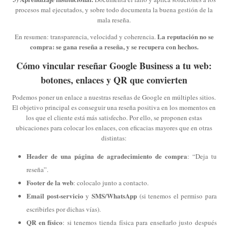
procesos mal ejecutados, y sobre todo documenta la buena gestión de la
mala reseña.
La reputación no se
En resumen: transparencia, velocidad y coherencia.
compra: se gana reseña a reseña, y se recupera con hechos.
Cómo vincular reseñar Google Business a tu web:
botones, enlaces y QR que convierten
Podemos poner un enlace a nuestras reseñas de Google en múltiples sitios.
El objetivo principal es conseguir una reseña positiva en los momentos en
los que el cliente está más satisfecho. Por ello, se proponen estas
ubicaciones para colocar los enlaces, con eficacias mayores que en otras
distintas:
Header de una página de agradecimiento de compra
: “Deja tu
reseña”.
Footer de la web
: colocalo junto a contacto.
Email post-servicio
SMS/WhatsApp
y
(si tenemos el permiso para
escribirles por dichas vías).
QR en físico
: si tenemos tienda física para enseñarlo justo después