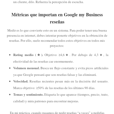
un cliente, dilo. Refuerza la percepción de escucha.
Métricas que importan en Google my Business
reseñas
Medir es lo que convierte esto en un sistema. Para poder tener una buena
presencia en internet, debes intentar ponerte objetivos en la obtención de
reseñas. Por ello, suelo recomendar todos estos objetivos en todos mis
proyectos:
Rating medio (★).
Objetivo ≥4,6★. Por debajo de 4,3★, la
efectividad de las reseñas cae enormemente.
Volumen mensual.
Busca un flujo constante y evita picos artificiales
ya que Google pensará que son reseñas falsas y las eliminará.
Velocidad.
Reseñas recientes pesan más en la decisión del usuario.
Marca objetivo: ≥50% de las reseñas de los últimos 90 días.
Temas y sentimiento.
Etiqueta lo que aparece (tiempos, precio, trato,
calidad) y mira patrones para encontrar mejoras.
En mi práctica, cuando pasamos de pedir reseñas “a veces” a pedirlas