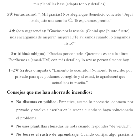
mis plantillas base (adapta tono y detalles):
5★ (entusiasmo):
“¡Mil gracias! Nos alegra que [beneficio concreto]. Aquí
nos dejaste una sonrisa 🙂. Te esperamos pronto.”
4★ (con sugerencia):
“Gracias por la reseña. ¡Genial que [punto fuerte]!
nos encargamos de mejorar [mejora]. ¿Te avisamos cuando lo tengamos
listo?”
3★ (tibia/ambigua):
“Gracias por contarlo. Queremos estar a la altura.
Escríbenos a [email/DM] con más detalle y lo reviso personalmente hoy.”
1–2★ (crítica o injusta):
“Lamento lo ocurrido, [Nombre]. Te escribo por
privado para que podamos corregirlo y si es así, te agradeceré que
actualices tu reseña.”
Consejos que me han ahorrado incendios:
No discutas en público.
Empatiza, asume lo necesario, contacta por
privado y vuelve a escribir en la reseña cuando se haya solucionado
el problema.
No uses plantillas clonadas.
se nota cuando respondes “de verdad”.
No borres el rastro de aprendizaje.
Cuando corrijas algo gracias a