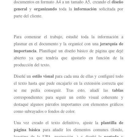
diseño
documentos en formato A4 a un tamaño A5, creando el
general
organizando
información
y
toda la
solicitada por
parte del cliente.
Para comenzar el trabajo, estudié toda la información a
jerarquía de
plasmar en el documento y la organicé con una
importancia
. Planifiqué un diseño básico de página que dejé
abierto ya que tendría que ajustarlo en función de la
producción del texto.
estilo visual
Diseñé un
para cada una de ellas y configuré todo
el texto hasta que pude encajarlo en la extensión correcta que
tablas
se me pedía conseguir. Tras esto, añadí las
correspondientes para seguir un estilo visual coherente y
destaqué algunos párrafos importantes con elementos gráficos
como subrayados o fondos de color.
plantilla de
Una vez creado el texto definitivo, ajuste la
página básica
para añadir los elementos comunes (fondo,
portada
logotipo de la UPA, paginación...) y diseñé la
y