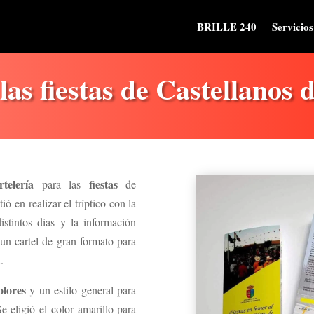
BRILLE 240
Servicios
las fiestas de Castellanos
rtelería
fiestas
para las
de
tió en realizar el tríptico con la
istintos dias y la información
un cartel de gran formato para
.
olores
y un estilo general para
e eligió el color amarillo para