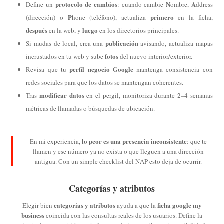
protocolo de cambios
N
A
Define un
: cuando cambie
ombre,
ddress
P
primero
(dirección) o
hone (teléfono), actualiza
en la ficha,
después
luego
en la web, y
en los directorios principales.
publicación
Si mudas de local, crea una
avisando, actualiza mapas
fotos
incrustados en tu web y sube
del nuevo interior/exterior.
perfil negocio Google
Revisa que tu
mantenga consistencia con
redes sociales para que los datos se mantengan coherentes.
modificar datos
Tras
en el pergil, monitoriza durante 2–4 semanas
métricas de llamadas o búsquedas de ubicación.
lo peor es una presencia inconsistente
En mi experiencia,
: que te
llamen y ese número ya no exista o que lleguen a una dirección
antigua. Con un simple checklist del NAP esto deja de ocurrir.
Categorías y atributos
categorías y atributos
ficha google my
Elegir bien
ayuda a que la
business
coincida con las consultas reales de los usuarios. Define la